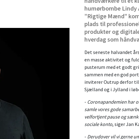
håndværkere til et 
humørbombe Lindy A
”Rigtige Mænd” komme
plads til profession
produkter og digitale
hverdag som håndvæ
Det seneste halvandet år
en masse aktivitet og fuld
pusterum med et godt grin
sammen med en god portio
inviterer Outrup derfor t
Sjælland og i Jylland i løb
-
Coronapandemien har om 
samle vores gode samarbej
velfortjent pause og sænke
sociale konto
, siger Jan 
-
Derudover vil vi gerne 