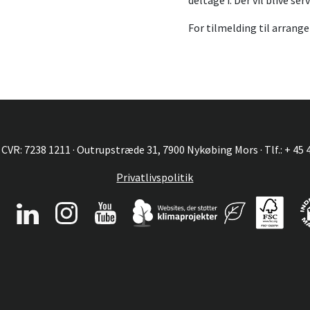
deltage i. Der vil blive se
For tilmelding til arrange
 CVR: 7238 1211 · Outrupstræde 31, 7900 Nykøbing Mors · Tlf.: + 45 4
Privatlivspolitik