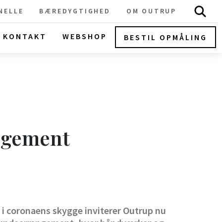
NELLE
BÆREDYGTIGHED
OM OUTRUP
KONTAKT
WEBSHOP
BESTIL OPMÅLING
angement
e i coronaens skygge inviterer Outrup nu