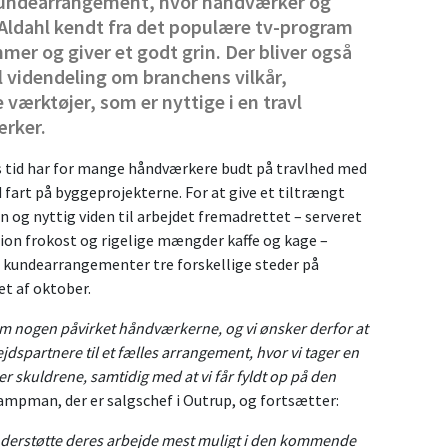
kundearrangement, hvor håndværker og
ldahl kendt fra det populære tv-program
r og giver et godt grin. Der bliver også
el videndeling om branchens vilkår,
 værktøjer, som er nyttige i en travl
rker.
s tid har for mange håndværkere budt på travlhed med
 fart på byggeprojekterne. For at give et tiltrængt
 og nyttig viden til arbejdet fremadrettet – serveret
n frokost og rigelige mængder kaffe og kage –
il kundearrangementer tre forskellige steder på
et af oktober.
nogen påvirket håndværkerne, og vi ønsker derfor at
dspartnere til et fælles arrangement, hvor vi tager en
r skuldrene, samtidig med at vi får fyldt op på den
Kampman, der er salgschef i Outrup, og fortsætter:
understøtte deres arbejde mest muligt i den kommende