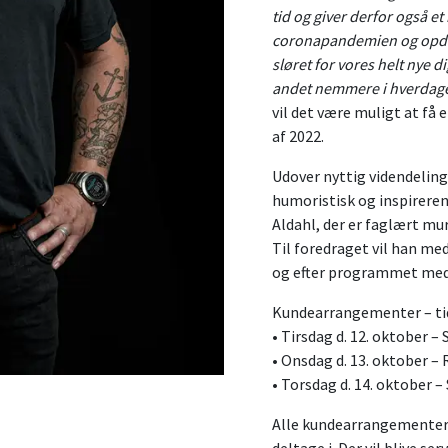
tid og giver derfor også et
coronapandemien og opdate
sløret for vores helt nye d
andet nemmere i hverdag
vil det være muligt at få 
af 2022.
Udover nyttig videndelin
humoristisk og inspirere
Aldahl, der er faglært m
Til foredraget vil han me
og efter programmet med 
Kundearrangementer – tid
• Tirsdag d. 12. oktober –
• Onsdag d. 13. oktober –
• Torsdag d. 14. oktober –
Alle kundearrangementerne