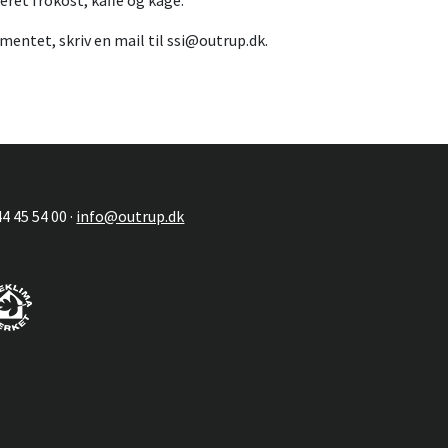
rveret frokost, kaffe og kage.
mentet, skriv en mail til ssi@outrup.dk.
4 45 54 00 ·
info@outrup.dk