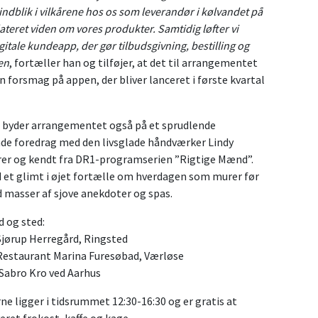
 indblik i vilkårene hos os som leverandør i kølvandet på
ret viden om vores produkter. Samtidig løfter vi
igitale kundeapp, der gør tilbudsgivning, bestilling og
en
, fortæller han og tilføjer, at det til arrangementet
en forsmag på appen, der bliver lanceret i første kvartal
g byder arrangementet også på et sprudlende
nde foredrag med den livsglade håndværker Lindy
urer og kendt fra DR1-programserien ”Rigtige Mænd”.
d et glimt i øjet fortælle om hverdagen som murer før
masser af sjove anekdoter og spas.
 og sted:
 Sjørup Herregård, Ringsted
 Restaurant Marina Furesøbad, Værløse
 Sabro Kro ved Aarhus
 ligger i tidsrummet 12:30-16:30 og er gratis at