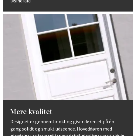
lysindfald.
Mere kvalitet
Designet er gennemtænkt og giver døren et på én
gang solidt og smukt udseende. Hoveddøren med
glasfelter er fremstillet med skrå glaslister med skjult