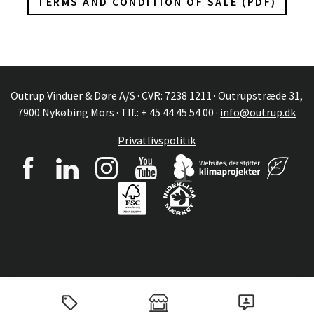
TERMS AND CONDITION OF SALE (PDF)
Outrup Vinduer & Døre A/S · CVR: 7238 1211 · Outrupstræde 31,
7900 Nykøbing Mors · Tlf.: + 45 44 45 54 00 ·
info@outrup.dk
Privatlivspolitik