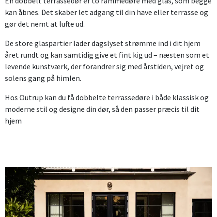
En dobbelt terrassedør er to rammedøre med glas, som begge
kan åbnes. Det skaber let adgang til din have eller terrasse og
gør det nemt at lufte ud.
De store glaspartier lader dagslyset strømme ind i dit hjem
året rundt og kan samtidig give et fint kig ud – næsten som et
levende kunstværk, der forandrer sig med årstiden, vejret og
solens gang på himlen.
Hos Outrup kan du få dobbelte terrassedøre i både klassisk og
moderne stil og designe din dør, så den passer præcis til dit
hjem