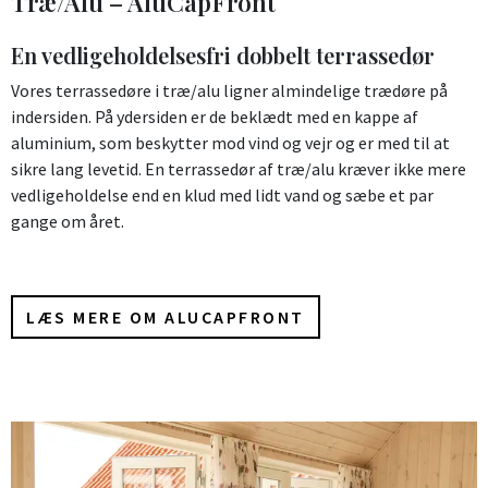
Træ/Alu – AluCapFront
En vedligeholdelsesfri dobbelt terrassedør
Vores terrassedøre i træ/alu ligner almindelige trædøre på
indersiden. På ydersiden er de beklædt med en kappe af
aluminium, som beskytter mod vind og vejr og er med til at
sikre lang levetid. En terrassedør af træ/alu kræver ikke mere
vedligeholdelse end en klud med lidt vand og sæbe et par
gange om året.
LÆS MERE OM ALUCAPFRONT