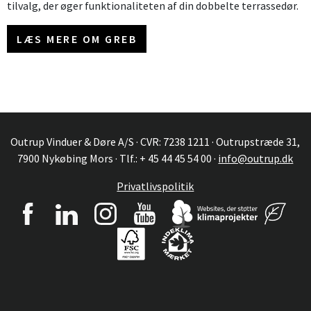
tilvalg, der øger funktionaliteten af din dobbelte terrassedør.
LÆS MERE OM GREB
Outrup Vinduer & Døre A/S · CVR: 7238 1211 · Outrupstræde 31,
7900 Nykøbing Mors · Tlf.: + 45 44 45 54 00 ·
info@outrup.dk
Privatlivspolitik