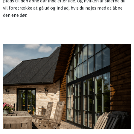
plads til den åbne dør inde eller ude. Og hvilken af siderne du
vil foretrække at gå ud og ind ad, hvis du nøjes med at åbne
den ene dør.